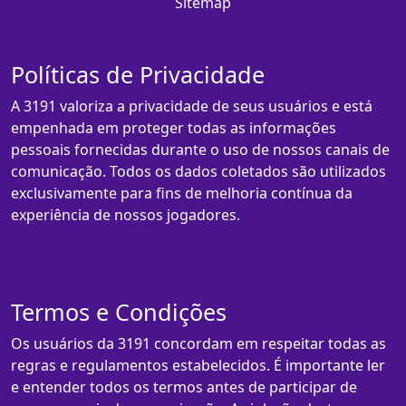
Sitemap
Políticas de Privacidade
A 3191 valoriza a privacidade de seus usuários e está
empenhada em proteger todas as informações
pessoais fornecidas durante o uso de nossos canais de
comunicação. Todos os dados coletados são utilizados
exclusivamente para fins de melhoria contínua da
experiência de nossos jogadores.
Termos e Condições
Os usuários da 3191 concordam em respeitar todas as
regras e regulamentos estabelecidos. É importante ler
e entender todos os termos antes de participar de