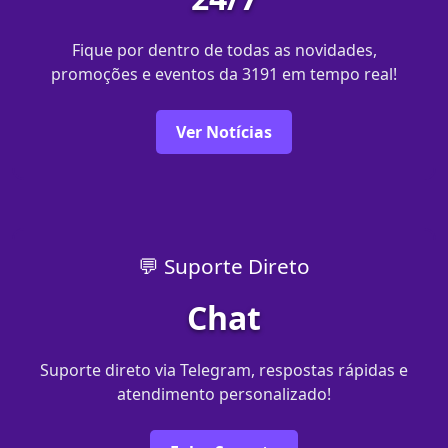
Fique por dentro de todas as novidades,
promoções e eventos da 3191 em tempo real!
Ver Notícias
💬 Suporte Direto
Chat
Suporte direto via Telegram, respostas rápidas e
atendimento personalizado!