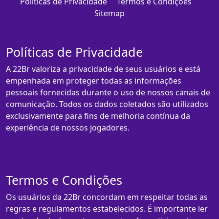
Políticas de Privacidade
Termos e Condições
Sitemap
Políticas de Privacidade
A 22Br valoriza a privacidade de seus usuários e está
empenhada em proteger todas as informações
pessoais fornecidas durante o uso de nossos canais de
comunicação. Todos os dados coletados são utilizados
exclusivamente para fins de melhoria contínua da
experiência de nossos jogadores.
Termos e Condições
Os usuários da 22Br concordam em respeitar todas as
regras e regulamentos estabelecidos. É importante ler