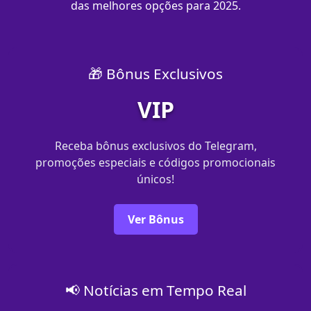
das melhores opções para 2025.
🎁 Bônus Exclusivos
VIP
Receba bônus exclusivos do Telegram,
promoções especiais e códigos promocionais
únicos!
Ver Bônus
📢 Notícias em Tempo Real