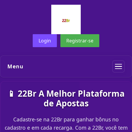
Login
Registrar-se
Menu
📱 22Br A Melhor Plataforma
de Apostas
Cadastre-se na 22Br para ganhar bônus no
cadastro e em cada recarga. Com a 22Br, você tem