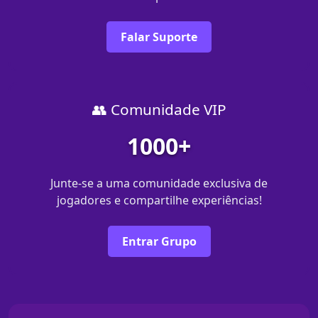
Falar Suporte
👥 Comunidade VIP
1000+
Junte-se a uma comunidade exclusiva de
jogadores e compartilhe experiências!
Entrar Grupo