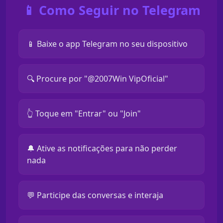
📱 Como Seguir no Telegram
📱 Baixe o app Telegram no seu dispositivo
🔍 Procure por "@2007Win VipOficial"
👆 Toque em "Entrar" ou "Join"
🔔 Ative as notificações para não perder
nada
💬 Participe das conversas e interaja