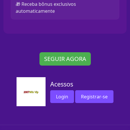
🎁 Receba bônus exclusivos
automaticamente
SEGUIR AGORA
Acessos
Login
Registrar-se