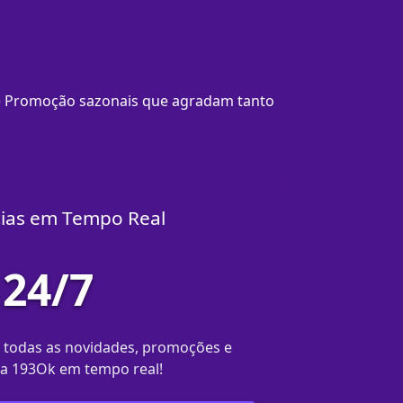
 e Promoção sazonais que agradam tanto
cias em Tempo Real
24/7
e todas as novidades, promoções e
a 193Ok em tempo real!