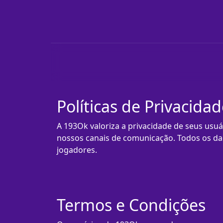
Políticas de Privacida
A 193Ok valoriza a privacidade de seus usu
nossos canais de comunicação. Todos os dad
jogadores.
Termos e Condições