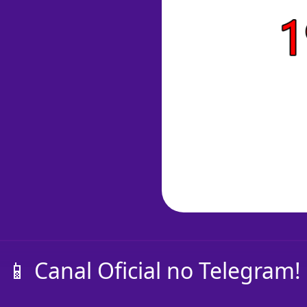
📱 Canal Oficial no Telegram!