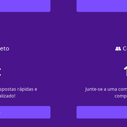
reto
👥 
t
espostas rápidas e
Junte-se a uma com
lizado!
compa
e