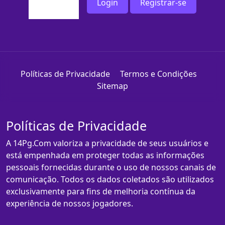
Login
Registrar-se
Políticas de Privacidade
Termos e Condições
Sitemap
Políticas de Privacidade
A 14Pg.Com valoriza a privacidade de seus usuários e
está empenhada em proteger todas as informações
pessoais fornecidas durante o uso de nossos canais de
comunicação. Todos os dados coletados são utilizados
exclusivamente para fins de melhoria contínua da
experiência de nossos jogadores.