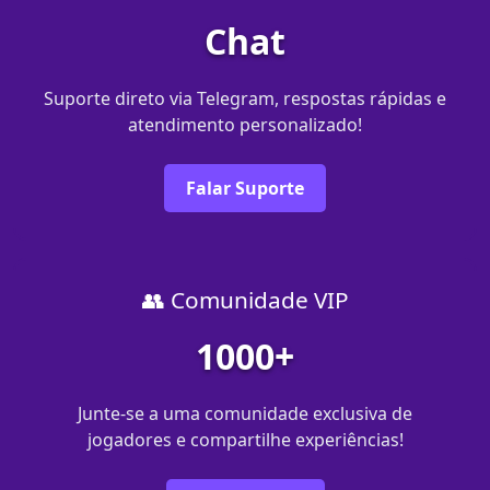
Chat
Suporte direto via Telegram, respostas rápidas e
atendimento personalizado!
Falar Suporte
👥 Comunidade VIP
1000+
Junte-se a uma comunidade exclusiva de
jogadores e compartilhe experiências!