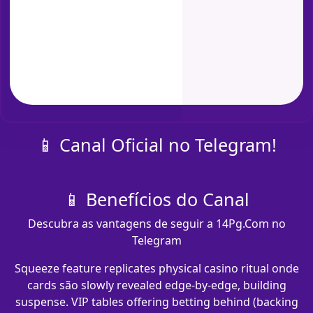
📱 Canal Oficial no Telegram!
📱 Benefícios do Canal
Descubra as vantagens de seguir a 14Pg.Com no
Telegram
Squeeze feature replicates physical casino ritual onde
cards são slowly revealed edge-by-edge, building
suspense. VIP tables offering betting behind (backing