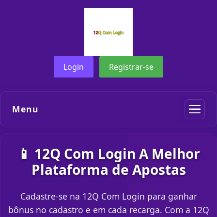
Login
Registrar-se
Menu
📱 12Q Com Login A Melhor
Plataforma de Apostas
Cadastre-se na 12Q Com Login para ganhar
bônus no cadastro e em cada recarga. Com a 12Q