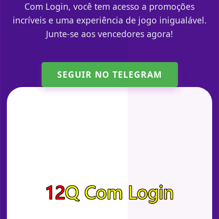
Com Login, você tem acesso a promoções
incríveis e uma experiência de jogo inigualável.
Junte-se aos vencedores agora!
SEGUIR NO TELEGRAM