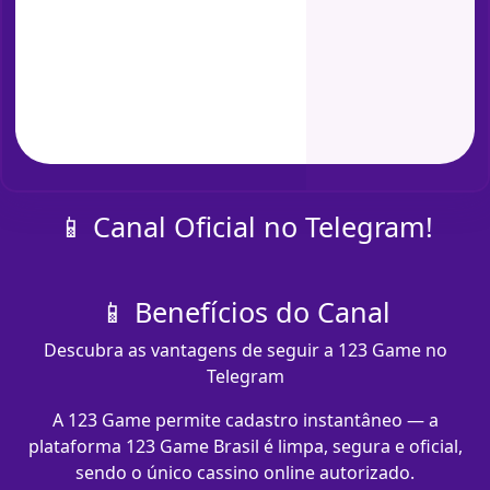
📱 Canal Oficial no Telegram!
📱 Benefícios do Canal
Descubra as vantagens de seguir a 123 Game no
Telegram
A 123 Game permite cadastro instantâneo — a
plataforma 123 Game Brasil é limpa, segura e oficial,
sendo o único cassino online autorizado.