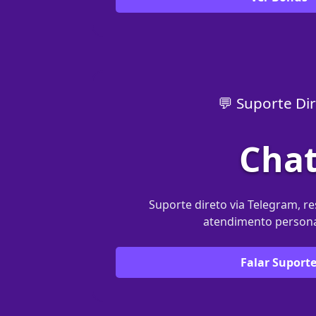
💬 Suporte Di
Cha
Suporte direto via Telegram, r
atendimento persona
Falar Suport