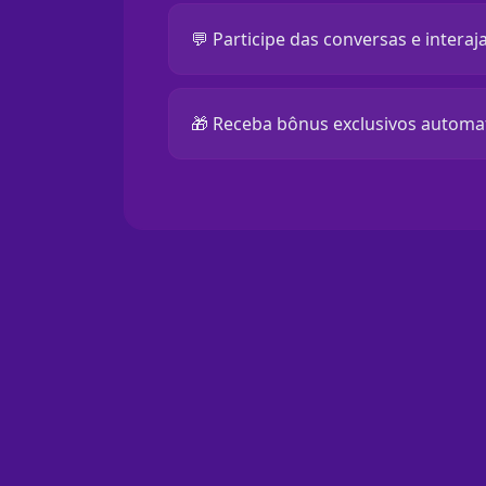
💬 Participe das conversas e interaj
🎁 Receba bônus exclusivos autom