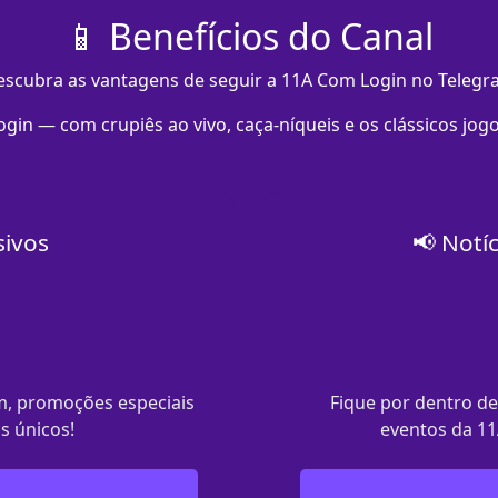
📱 Benefícios do Canal
scubra as vantagens de seguir a 11A Com Login no Teleg
ogin — com crupiês ao vivo, caça-níqueis e os clássicos jog
sivos
📢 Notí
m, promoções especiais
Fique por dentro d
s únicos!
eventos da 11