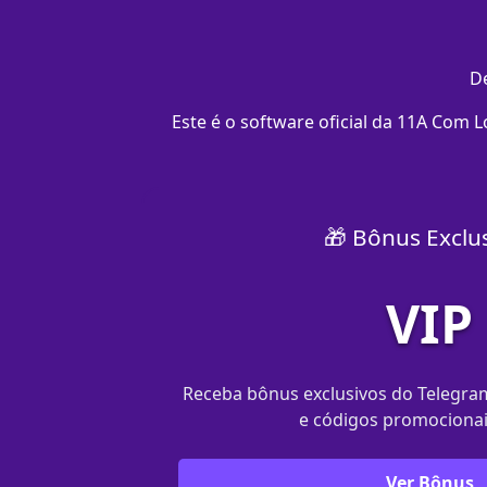
De
Este é o software oficial da 11A Com L
🎁 Bônus Exclu
VIP
Receba bônus exclusivos do Telegra
e códigos promocionai
Ver Bônus