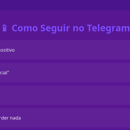
📱 Como Seguir no Telegram
ositivo
ial"
erder nada