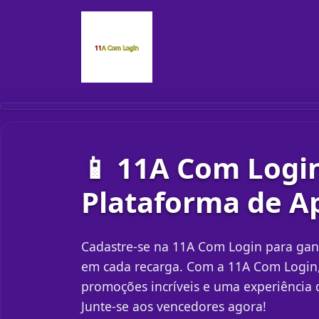
📱 11A Com Logi
Plataforma de A
Cadastre-se na 11A Com Login para gan
em cada recarga. Com a 11A Com Login,
promoções incríveis e uma experiência d
Junte-se aos vencedores agora!