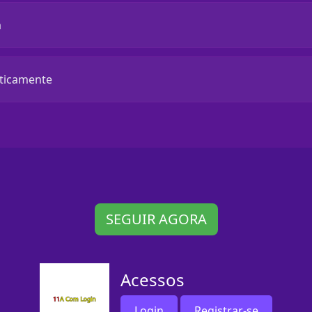
a
aticamente
SEGUIR AGORA
Acessos
Login
Registrar-se