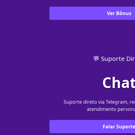
Ver Bônus
💬 Suporte Di
Cha
Suporte direto via Telegram, r
atendimento persona
Falar Suport