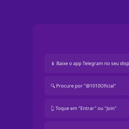
📱 Baixe o app Telegram no seu disp
🔍 Procure por "@1010Oficial"
👆 Toque em "Entrar" ou "Join"