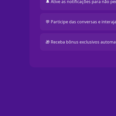
🔔 Ative as notificações para não p
💬 Participe das conversas e interaj
🎁 Receba bônus exclusivos autom