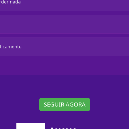
erder nada
a
aticamente
SEGUIR AGORA