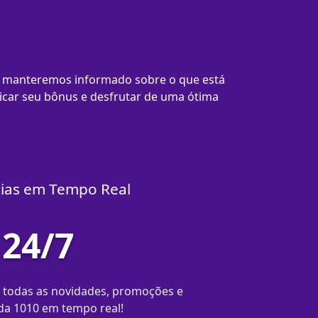
 o manteremos informado sobre o que está
icar seu bônus e desfrutar de uma ótima
cias em Tempo Real
24/7
e todas as novidades, promoções e
da 1010 em tempo real!