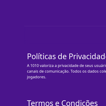
Políticas de Privacida
A 1010 valoriza a privacidade de seus usuá
canais de comunicação. Todos os dados cole
jogadores.
Termos e Condições