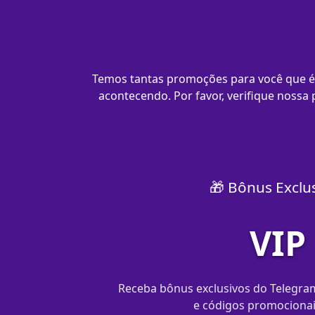
Temos tantas promoções para você que é 
acontecendo. Por favor, verifique noss
🎁 Bônus Exclu
VIP
Receba bônus exclusivos do Telegra
e códigos promocionai